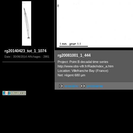
rg20140423_tot_1_1074
rg20081001_1_444
Date : 30/06/2014
Affichages : 2861
Project: Point B decadal time series
http://www.obs-vlfr.fr/Rade/ndex_a.htm
Location: Villefranche Bay (France)
Net: régent 680 µm
première
précédente