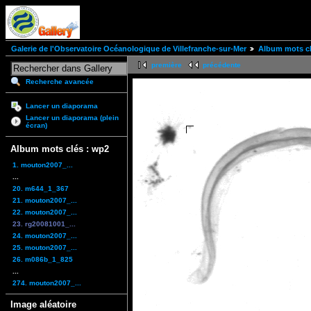
Galerie de l'Observatoire Océanologique de Villefranche-sur-Mer
Album mots cl
première
précédente
Recherche avancée
Lancer un diaporama
Lancer un diaporama (plein
écran)
Album mots clés : wp2
1. mouton2007_...
...
20. m644_1_367
21. mouton2007_...
22. mouton2007_...
23. rg20081001_...
24. mouton2007_...
25. mouton2007_...
26. m086b_1_825
...
274. mouton2007_...
Image aléatoire