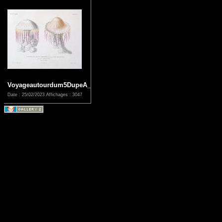
Voyageautourdum5DupeA_0087
Date : 25/02/2023
Affichages : 3047