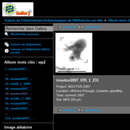
Galerie de l'Observatoire Océanologique de Villefranche-sur-Mer
Album mots cl
première
précédente
Recherche avancée
Lancer un diaporama
Lancer un diaporama (plein
écran)
Album mots clés : wp2
1. mouton2007_...
...
46. mouton2007_...
mouton2007_035_1_231
47. m646_1_1055
Project: MOUTON 2007
48. mouton2007_...
Location: offshore Portugal, Canaries upwelling
49. mouton2007_...
Time: summer 2007
50. m138c_1_406
Net: WPII 200 µm
51. mouton2007_...
52. mouton2007_...
première
précédente
...
274. mouton2007_...
Image aléatoire