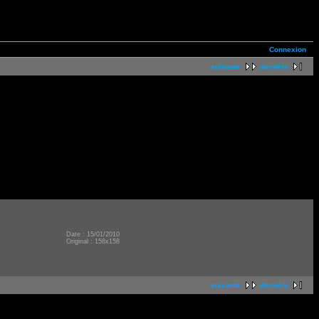
Connexion
suivante
dernière
Date : 15/01/2010
Original : 158x158
suivante
dernière