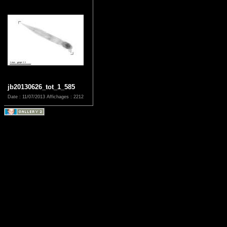
jb20130626_tot_1_585
Date : 11/07/2013
Affichages : 2212