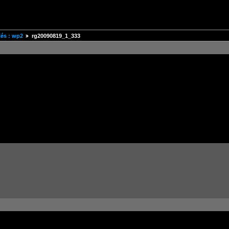
és : wp2
rg20090819_1_333