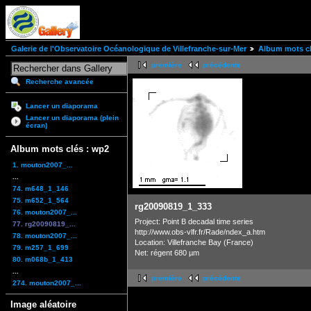
Galerie de l'Observatoire Océanologique de Villefranche-sur-Mer
Album mots cl
première
précédente
Recherche avancée
Lancer un diaporama
Lancer un diaporama (plein
écran)
Album mots clés : wp2
1. mouton2007_...
...
74. m648_1_146
75. m652_1_564
rg20090819_1_333
76. mouton2007_...
Project: Point B decadal time series
77. rg20090819_...
http://www.obs-vlfr.fr/Rade/ndex_a.htm
78. mouton2007_...
Location: Villefranche Bay (France)
79. m257_1_699
Net: régent 680 µm
80. m068b_1_413
...
première
précédente
274. mouton2007_...
Image aléatoire