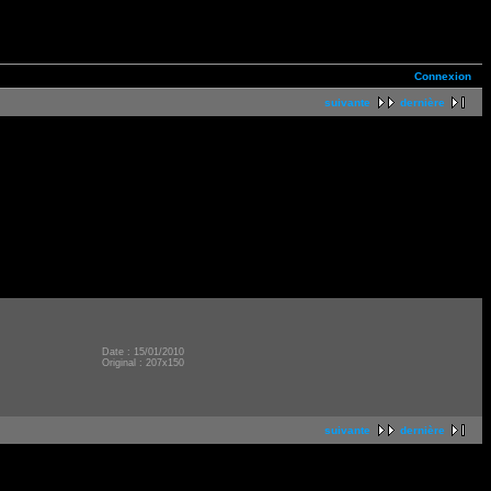
Connexion
suivante
dernière
Date : 15/01/2010
Original : 207x150
suivante
dernière