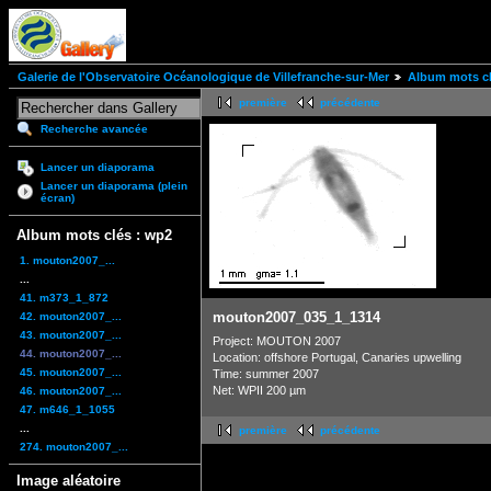
Galerie de l'Observatoire Océanologique de Villefranche-sur-Mer
Album mots cl
première
précédente
Recherche avancée
Lancer un diaporama
Lancer un diaporama (plein
écran)
Album mots clés : wp2
1. mouton2007_...
...
41. m373_1_872
mouton2007_035_1_1314
42. mouton2007_...
43. mouton2007_...
Project: MOUTON 2007
44. mouton2007_...
Location: offshore Portugal, Canaries upwelling
45. mouton2007_...
Time: summer 2007
Net: WPII 200 µm
46. mouton2007_...
47. m646_1_1055
...
première
précédente
274. mouton2007_...
Image aléatoire