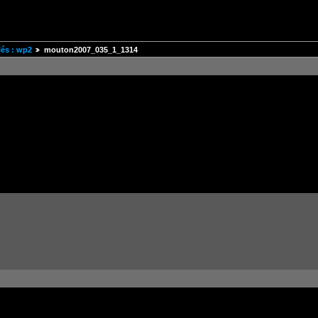
és : wp2
mouton2007_035_1_1314