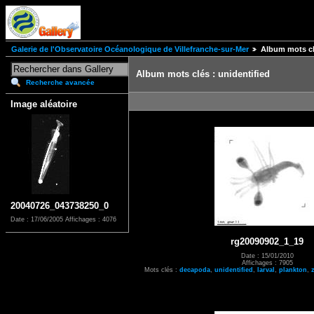
Galerie de l'Observatoire Océanologique de Villefranche-sur-Mer
Album mots cl
Album mots clés : unidentified
Recherche avancée
Image aléatoire
20040726_043738250_0
Date : 17/06/2005
Affichages : 4076
rg20090902_1_19
Date : 15/01/2010
Affichages : 7905
Mots clés :
decapoda
,
unidentified
,
larval
,
plankton
,