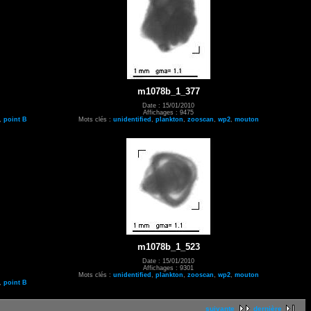
m1078b_1_377
Date : 15/01/2010
Affichages : 9475
,
point B
Mots clés :
unidentified
,
plankton
,
zooscan
,
wp2
,
mouton
m1078b_1_523
Date : 15/01/2010
Affichages : 9301
Mots clés :
unidentified
,
plankton
,
zooscan
,
wp2
,
mouton
,
point B
suivante
dernière