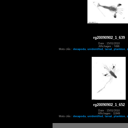
rg20090902_1_639
Date : 15/01/2010
Affichages : 7496
Mots clés :
decapoda
,
unidentified
,
larval
,
plankton
,
rg20090902_1_652
Date : 15/01/2010
Affichages : 11949
Mots clés :
decapoda
,
unidentified
,
larval
,
plankton
,