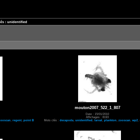
és : unidentified
mouton2007_522_1_807
Date : 15/01/2010
Affichages : 8193
zooscan
,
regent
,
point B
Mots clés :
decapoda
,
unidentified
,
larval
,
plankton
,
zooscan
,
wp2
,