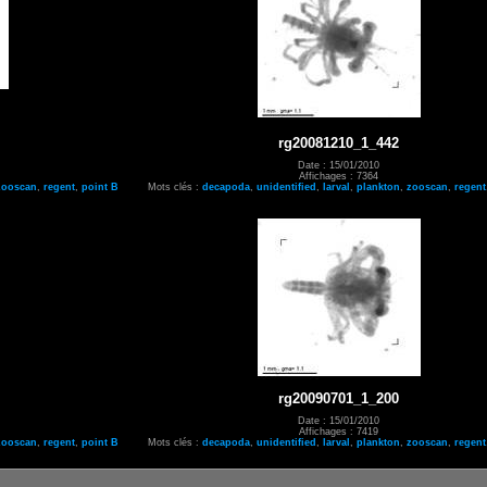
rg20081210_1_442
Date : 15/01/2010
Affichages : 7364
zooscan
,
regent
,
point B
Mots clés :
decapoda
,
unidentified
,
larval
,
plankton
,
zooscan
,
regent
rg20090701_1_200
Date : 15/01/2010
Affichages : 7419
zooscan
,
regent
,
point B
Mots clés :
decapoda
,
unidentified
,
larval
,
plankton
,
zooscan
,
regent