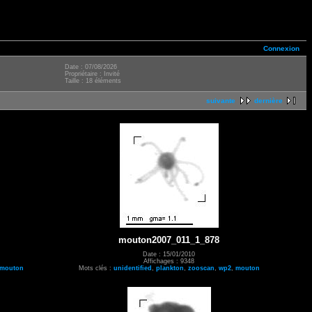
Connexion
Date : 07/08/2026
Propriétaire : Invité
Taille : 18 éléments
suivante
dernière
mouton2007_011_1_878
Date : 15/01/2010
Affichages : 9348
mouton
Mots clés :
unidentified
,
plankton
,
zooscan
,
wp2
,
mouton