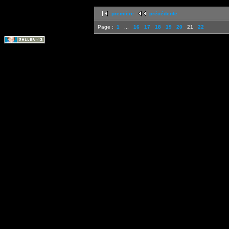
première
précédente
Page :
1
...
16
17
18
19
20
21
22