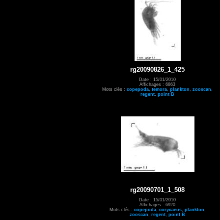
rg20090826_1_425
Date : 15/01/2010
Affichages : 6863
Mots clés :
copepoda
,
temora
,
plankton
,
zooscan
,
regent
,
point B
rg20090701_1_508
Date : 15/01/2010
Affichages : 6920
Mots clés :
copepoda
,
corycaeus
,
plankton
,
zooscan
,
regent
,
point B