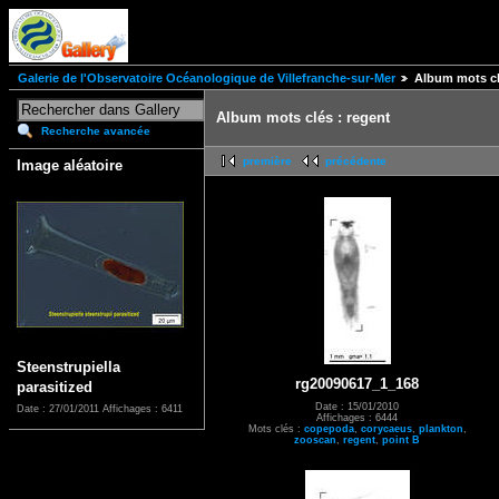
Galerie de l'Observatoire Océanologique de Villefranche-sur-Mer
Album mots cl
Album mots clés : regent
Recherche avancée
première
précédente
Image aléatoire
Steenstrupiella
rg20090617_1_168
parasitized
Date : 15/01/2010
Date : 27/01/2011
Affichages : 6411
Affichages : 6444
Mots clés :
copepoda
,
corycaeus
,
plankton
,
zooscan
,
regent
,
point B