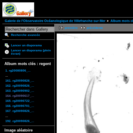
Galerie de l'Observatoire Océanologique de Villefranche-sur-Mer
Album mots cl
première
précédente
Recherche avancée
Lancer un diaporama
Lancer un diaporama (plein
écran)
Album mots clés : regent
1. rg20080806_...
...
161. rg20090826_...
162. rg20090826_...
163. rg20090902_...
164. rg20090617_...
165. rg20090722_...
166. rg20090701_...
167. rg20090826_...
...
192. rg20090826_...
Image aléatoire