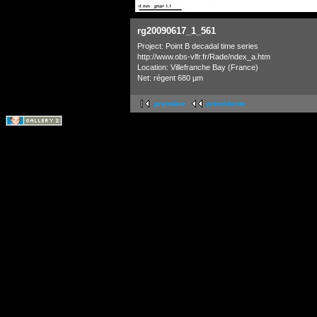
rg20090617_1_561
Project: Point B decadal time series
http://www.obs-vlfr.fr/Rade/ndex_a.htm
Location: Villefranche Bay (France)
Net: régent 680 µm
première
précédente