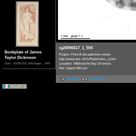
rg20090617_1_554
Bookplate of James
Project: Point B decadal time series
Taylor Dickinson
http://www.obs-vlfr.fr/Rade/ndex_a.htm
Location: Villefranche Bay (France)
Date : 07/09/2021
Affichages : 1897
Net: régent 680 µm
première
précédente