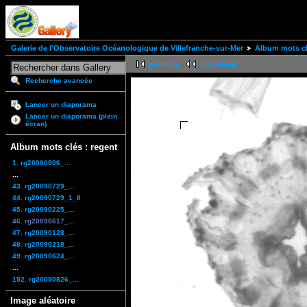
Galerie de l'Observatoire Océanologique de Villefranche-sur-Mer
Album mots cl
première
précédente
Recherche avancée
Lancer un diaporama
Lancer un diaporama (plein
écran)
Album mots clés : regent
1. rg20080806_...
...
43. rg20090729_...
44. rg20090729_1_8
45. rg20090225_...
46. rg20090617_...
47. rg20090128_...
48. rg20090218_...
49. rg20090624_...
...
192. rg20090826_...
Image aléatoire