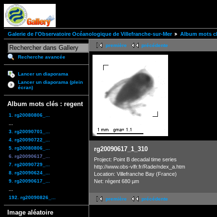
Galerie de l'Observatoire Océanologique de Villefranche-sur-Mer
Album mots cl
première
précédente
Recherche avancée
Lancer un diaporama
Lancer un diaporama (plein
écran)
Album mots clés : regent
1. rg20080806_...
...
3. rg20090701_...
4. rg20090722_...
5. rg20080806_...
rg20090617_1_310
6. rg20090617_...
Project: Point B decadal time series
7. rg20090729_...
http://www.obs-vlfr.fr/Rade/ndex_a.htm
8. rg20090624_...
Location: Villefranche Bay (France)
9. rg20090617_...
Net: régent 680 µm
...
192. rg20090826_...
première
précédente
Image aléatoire