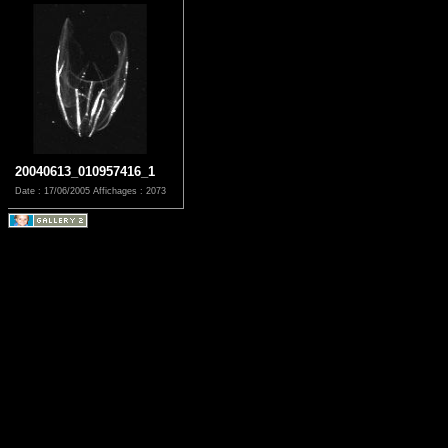
20040613_010957416_1
Date : 17/06/2005
Affichages : 2073