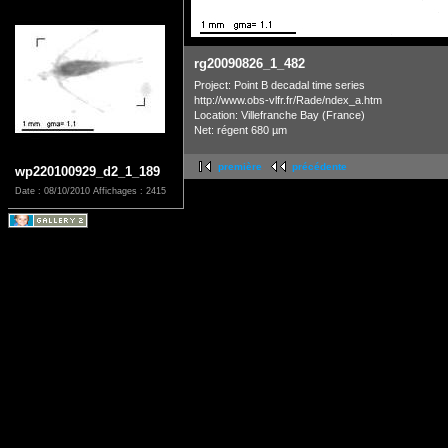
rg20090826_1_482
Project: Point B decadal time series
http://www.obs-vlfr.fr/Rade/ndex_a.htm
Location: Villefranche Bay (France)
Net: régent 680 µm
première
précédente
wp220100929_d2_1_189
Date : 08/10/2010
Affichages : 2415