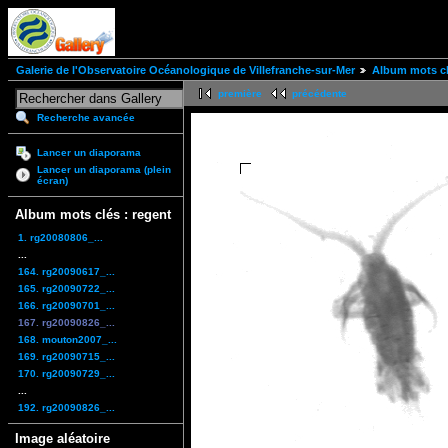
Galerie de l'Observatoire Océanologique de Villefranche-sur-Mer
Album mots cl
première
précédente
Recherche avancée
Lancer un diaporama
Lancer un diaporama (plein
écran)
Album mots clés : regent
1. rg20080806_...
...
164. rg20090617_...
165. rg20090722_...
166. rg20090701_...
167. rg20090826_...
168. mouton2007_...
169. rg20090715_...
170. rg20090729_...
...
192. rg20090826_...
Image aléatoire