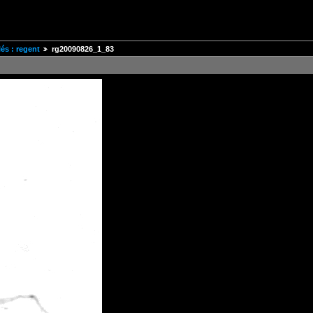
és : regent
rg20090826_1_83