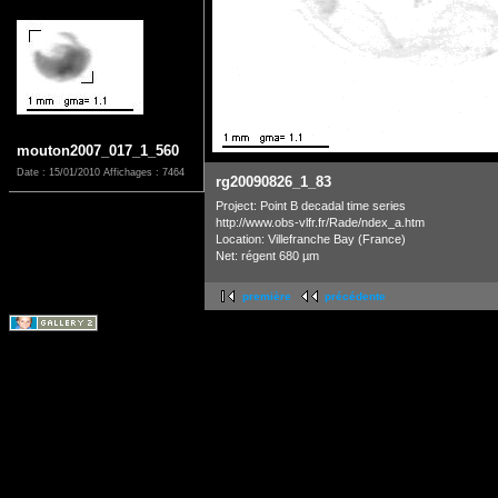
mouton2007_017_1_560
Date : 15/01/2010
Affichages : 7464
rg20090826_1_83
Project: Point B decadal time series
http://www.obs-vlfr.fr/Rade/ndex_a.htm
Location: Villefranche Bay (France)
Net: régent 680 µm
première
précédente