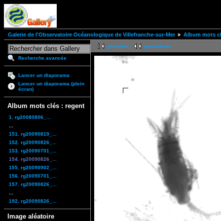
Galerie de l'Observatoire Océanologique de Villefranche-sur-Mer
Album mots cl
première
précédente
Recherche avancée
Lancer un diaporama
Lancer un diaporama (plein
écran)
Album mots clés : regent
1. rg20080806_...
...
151. rg20090819_...
152. rg20090826_...
153. rg20090701_...
154. rg20090826_...
155. rg20090902_...
156. rg20090701_...
157. rg20090826_...
...
192. rg20090826_...
Image aléatoire