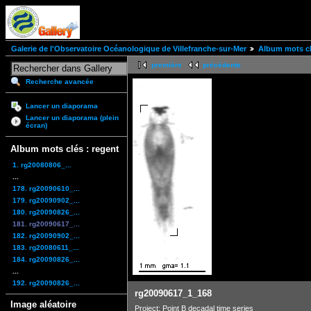
Galerie de l'Observatoire Océanologique de Villefranche-sur-Mer
Album mots cl
première
précédente
Recherche avancée
Lancer un diaporama
Lancer un diaporama (plein
écran)
Album mots clés : regent
1. rg20080806_...
...
178. rg20090610_...
179. rg20090902_...
180. rg20090826_...
181. rg20090617_...
182. rg20090902_...
183. rg20080611_...
184. rg20090826_...
...
192. rg20090826_...
rg20090617_1_168
Image aléatoire
Project: Point B decadal time series