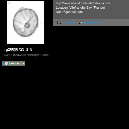
http://www.obs-vlfr.fr/Rade/ndex_a.htm
Location: Villefranche Bay (France)
Net: régent 680 µm
première
précédente
rg20090729_1_8
Date : 15/01/2010
Affichages : 10498