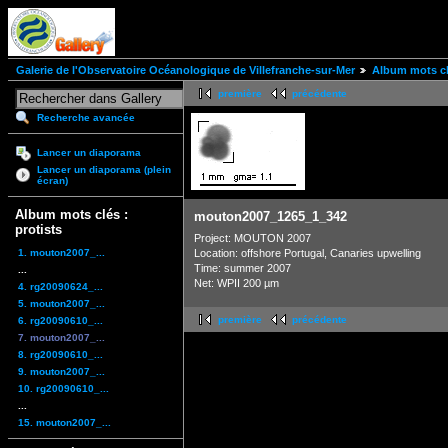
Galerie de l'Observatoire Océanologique de Villefranche-sur-Mer
Album mots clé
première
précédente
Recherche avancée
Lancer un diaporama
Lancer un diaporama (plein
écran)
Album mots clés :
mouton2007_1265_1_342
protists
Project: MOUTON 2007
1. mouton2007_...
Location: offshore Portugal, Canaries upwelling
Time: summer 2007
...
Net: WPII 200 µm
4. rg20090624_...
5. mouton2007_...
première
précédente
6. rg20090610_...
7. mouton2007_...
8. rg20090610_...
9. mouton2007_...
10. rg20090610_...
...
15. mouton2007_...