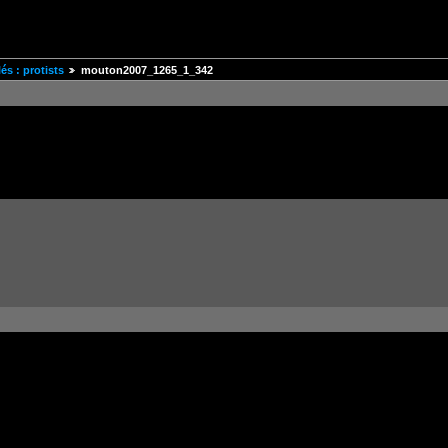
s : protists
mouton2007_1265_1_342