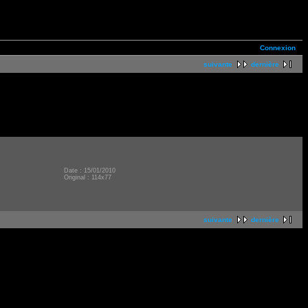
Connexion
suivante
dernière
Date : 15/01/2010
Original : 114x77
suivante
dernière