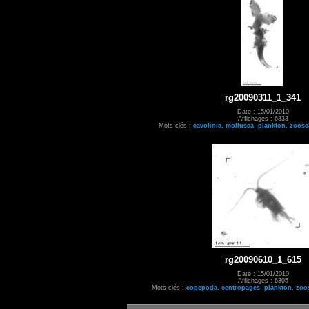
rg20090311_1_341
Date : 15/01/2010
Affichages : 6833
Mots clés :
cavolinia
,
mollusca
,
plankton
,
zoosc
rg20090610_1_615
Date : 15/01/2010
Affichages : 6305
Mots clés :
copepoda
,
centropages
,
plankton
,
zoo