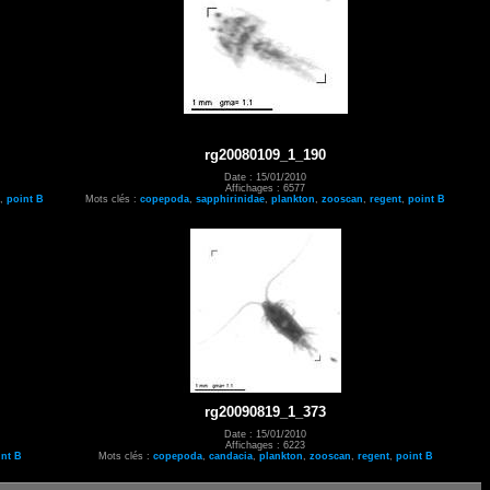
rg20080109_1_190
Date : 15/01/2010
Affichages : 6577
,
point B
Mots clés :
copepoda
,
sapphirinidae
,
plankton
,
zooscan
,
regent
,
point B
rg20090819_1_373
Date : 15/01/2010
Affichages : 6223
int B
Mots clés :
copepoda
,
candacia
,
plankton
,
zooscan
,
regent
,
point B