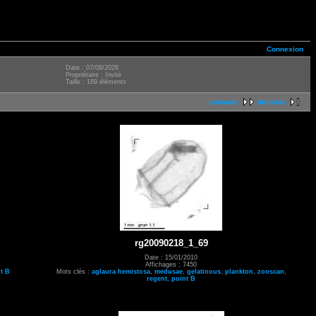
Connexion
Date : 07/08/2026
Propriétaire : Invité
Taille : 189 éléments
suivante
dernière
rg20090218_1_69
Date : 15/01/2010
Affichages : 7450
t B
Mots clés :
aglaura hemistosa
,
medusae
,
gelatinous
,
plankton
,
zooscan
,
regent
,
point B