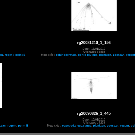
rg20081210_1_156
Date : 15/01/2010
Affichages : 6858
an
,
regent
,
point B
Mots clés :
echinodermata
,
ophio pluteus
,
plankton
,
zooscan
,
regent
rg20090826_1_445
Date : 15/01/2010
Affichages : 7228
scan
,
regent
,
point B
Mots clés :
copepoda
,
eucalanus
,
plankton
,
zooscan
,
regent
,
po