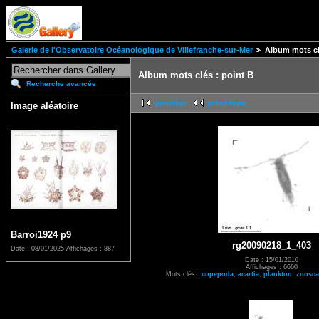
Galerie de l'Observatoire Océanologique de Villefranche-sur-Mer
Album mots cl
Album mots clés : point B
Recherche avancée
première
précédente
Image aléatoire
Barroi1924 p9
rg20090218_1_403
Date : 08/01/2025
Affichages : 887
Date : 15/01/2010
Affichages : 6660
Mots clés :
copepoda
,
acartia
,
plankton
,
zoosc