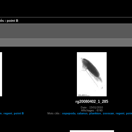
és : point B
rg20080402_1_285
Date : 15/01/2010
Affichages : 6740
an
,
regent
,
point B
Mots clés :
copepoda
,
calanus
,
plankton
,
zooscan
,
regent
,
poin