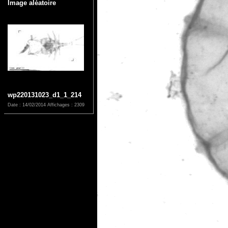
Image aléatoire
wp220131023_d1_1_214
Date : 14/02/2014
Affichages : 2309