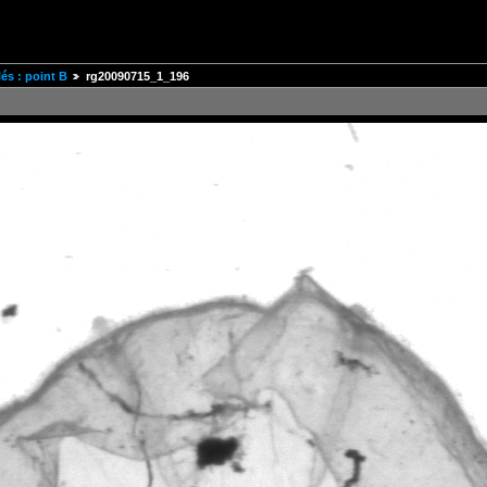
és : point B
rg20090715_1_196