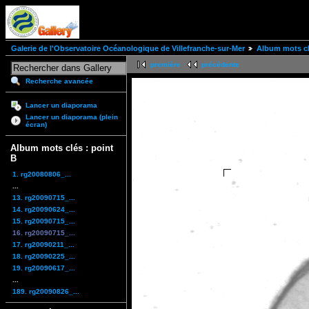
Galerie de l'Observatoire Océanologique de Villefranche-sur-Mer
Album mots cl
première
précédente
Recherche avancée
Lancer un diaporama
Lancer un diaporama (plein
écran)
Album mots clés : point
B
1. rg20080806_...
...
13. rg20090715_...
14. rg20090624_...
15. rg20090715_...
16. rg20090715_...
17. rg20090211_...
18. rg20090225_...
19. rg20090617_...
...
189. rg20090826_...