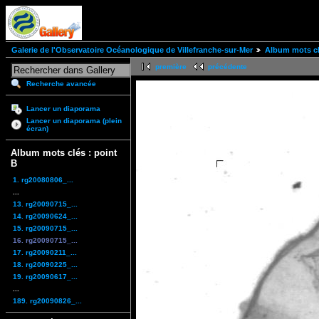
Galerie de l'Observatoire Océanologique de Villefranche-sur-Mer
Album mots cl
première
précédente
Recherche avancée
Lancer un diaporama
Lancer un diaporama (plein
écran)
Album mots clés : point
B
1. rg20080806_...
...
13. rg20090715_...
14. rg20090624_...
15. rg20090715_...
16. rg20090715_...
17. rg20090211_...
18. rg20090225_...
19. rg20090617_...
...
189. rg20090826_...