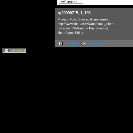
rg20090715_1_196
Project: Point B decadal time series
http://www.obs-vlfr.fr/Rade/ndex_a.htm
Location: Villefranche Bay (France)
Net: régent 680 µm
première
précédente