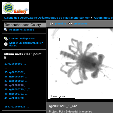
Galerie de l'Observatoire Océanologique de Villefranche-sur-Mer
Album mots cl
première
précédente
Recherche avancée
Lancer un diaporama
Lancer un diaporama (plein
écran)
Album mots clés : point
B
1. rg20080806_...
...
35. rg20090902_...
36. rg20090624_...
37. rg20090902_...
38. rg20081210_...
39. rg20090729_1_7
40. rg20090701_...
41. rg20090729_...
...
rg20081210_1_442
189. rg20090826_...
Project: Point B decadal time series