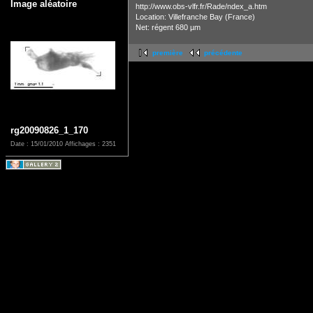
Image aléatoire
http://www.obs-vlfr.fr/Rade/ndex_a.htm
Location: Villefranche Bay (France)
Net: régent 680 µm
première
précédente
rg20090826_1_170
Date : 15/01/2010
Affichages : 2351