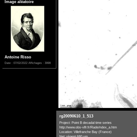
Image aléatoire
Antoine Risso
Date : 07/02/2022
Affichages : 3998
rg20090610_1_513
Project: Point B decadal time series
http://www.obs-vlfr.fr/Rade/ndex_a.htm
Location: Villefranche Bay (France)
Net: régent 680 µm