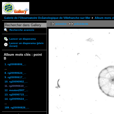
Galerie de l'Observatoire Océanologique de Villefranche-sur-Mer
Album mots cl
première
précédente
Recherche avancée
Lancer un diaporama
Lancer un diaporama (plein
écran)
Album mots clés : point
B
1. rg20080806_...
...
8. rg20090624_...
9. rg20090617_...
10. rg20090902_...
11. rg20090610_...
12. mouton2007_...
13. rg20090715_...
14. rg20090624_...
...
189. rg20090826_...