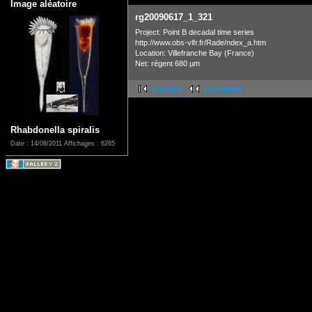
Image aléatoire
rg20090617_1_321
Project: Point B decadal time series
http://www.obs-vlfr.fr/Rade/ndex_a.htm
Location: Villefranche Bay (France)
Net: régent 680 µm
première
précédente
Rhabdonella spiralis
Date : 14/08/2011
Affichages : 6265