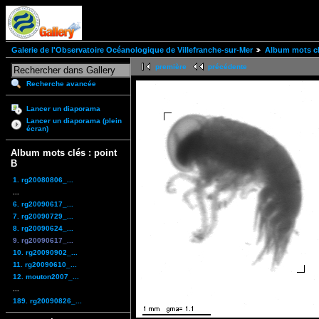
Galerie de l'Observatoire Océanologique de Villefranche-sur-Mer
Album mots cl
première
précédente
Recherche avancée
Lancer un diaporama
Lancer un diaporama (plein
écran)
Album mots clés : point
B
1. rg20080806_...
...
6. rg20090617_...
7. rg20090729_...
8. rg20090624_...
9. rg20090617_...
10. rg20090902_...
11. rg20090610_...
12. mouton2007_...
...
189. rg20090826_...