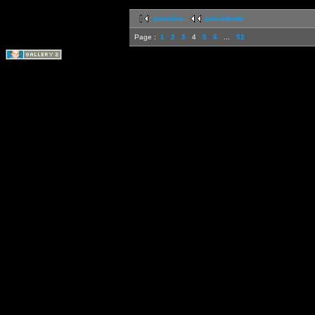
première
précédente
Page :
1
2
3
4
5
6
...
52