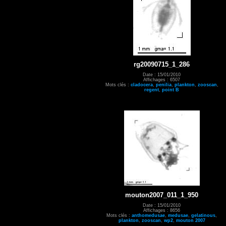
rg20090715_1_286
Date : 15/01/2010
Affichages : 6507
Mots clés :
cladocera
,
penilia
,
plankton
,
zooscan
,
regent
,
point B
mouton2007_011_1_950
Date : 15/01/2010
Affichages : 8656
Mots clés :
anthomedusae
,
medusae
,
gelatinous
,
plankton
,
zooscan
,
wp2
,
mouton 2007