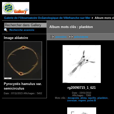
Galerie de l'Observatoire Océanologique de Villefranche-sur-Mer
Album mots cl
Album mots clés : plankton
Recherche avancée
première
précédente
Image aléatoire
Pyrocystis hamulus var.
rg20090715_1_621
semicirculus
Date : 15/01/2010
Date : 07/11/2015
Affichages : 5402
Affichages : 7069
Mots clés :
decapoda
,
alima
,
squille
,
plankton
,
zooscan
,
regent
,
point B