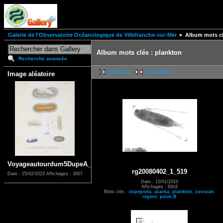
Galerie de l'Observatoire Océanologique de Villefranche-sur-Mer
Album mots cl
Album mots clés : plankton
Recherche avancée
première
précédente
Image aléatoire
Voyageautourdum5DupeA_0075
rg20080402_1_519
Date : 25/02/2023
Affichages : 3007
Date : 15/01/2010
Affichages : 6918
Mots clés :
copepoda
,
acartia
,
plankton
,
zooscan
,
regent
,
point B