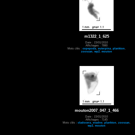
m1322_1_625
Date : 15/01/2010
Affichages : 7880
Mots clés :
copepoda
,
euterpina
,
plankton
,
zooscan
,
wp2
,
mouton
mouton2007_047_1_466
Date : 15/01/2010
Affichages : 7145
Mots clés :
cladocera
,
evadne
,
plankton
,
zooscan
,
wp2
,
mouton