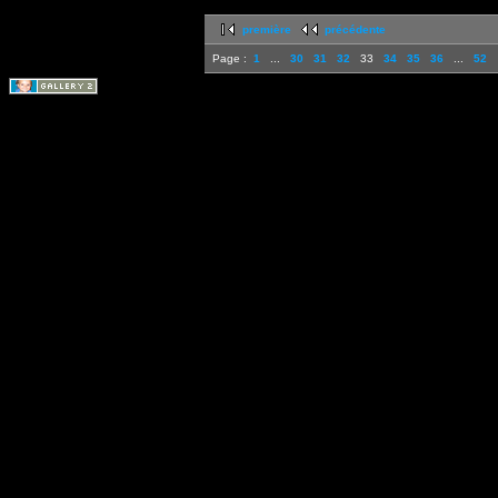
première
précédente
Page :
1
...
30
31
32
33
34
35
36
...
52