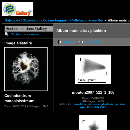
Galerie de l'Observatoire Océanologique de Villefranche-sur-Mer
Album mots cl
Album mots clés : plankton
Recherche avancée
première
précédente
Image aléatoire
mouton2007_522_1_106
Coelodendrum
Date : 15/01/2010
ramosisissimum
Affichages : 9400
Mots clés :
cavolinia
,
mollusca
,
plankton
,
zooscan
,
Date : 26/01/2021
Affichages : 2145
wp2
,
MOUTON 2007