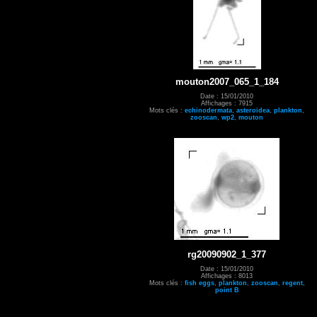
mouton2007_065_1_184
Date : 15/01/2010
Affichages : 7915
Mots clés :
echinodermata
,
asteroidea
,
plankton
,
zooscan
,
wp2
,
mouton
rg20090902_1_377
Date : 15/01/2010
Affichages : 8013
Mots clés :
fish eggs
,
plankton
,
zooscan
,
regent
,
point B