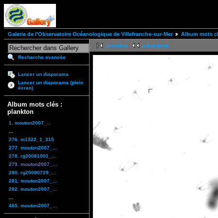
Galerie de l'Observatoire Océanologique de Villefranche-sur-Mer
Album mots cl
première
précédente
Recherche avancée
Lancer un diaporama
Lancer un diaporama (plein
écran)
Album mots clés :
plankton
1. mouton2007_...
...
276. m1322_1_315
277. mouton2007_...
278. rg20081001_...
279. mouton2007_...
280. rg20090729_...
281. mouton2007_...
282. mouton2007_...
...
465. mouton2007_...