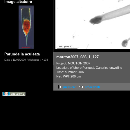
Image aléatoire
Parundella aculeata
mouton2007_086_1_127
Date : 11/05/2009
Affichages : 4103
Project: MOUTON 2007
Location: offshore Portugal, Canaries upwelling
Time: summer 2007
Net: WPII 200 µm
première
précédente