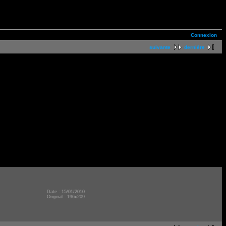
Connexion
suivante
dernière
Date : 15/01/2010
Original : 196x209