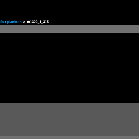
és : plankton
m1322_1_315