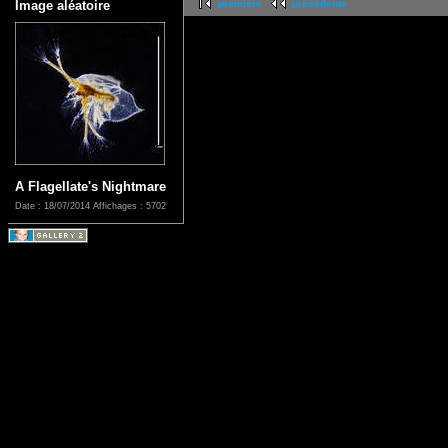
Image aléatoire
première
précédente
A Flagellate's Nightmare
Date : 18/07/2014
Affichages : 5702