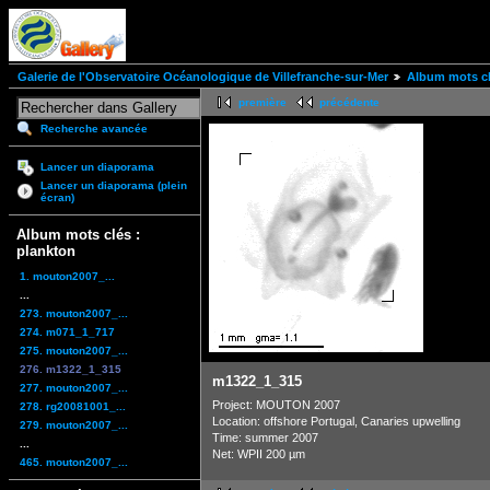
Galerie de l'Observatoire Océanologique de Villefranche-sur-Mer
Album mots cl
première
précédente
Recherche avancée
Lancer un diaporama
Lancer un diaporama (plein
écran)
Album mots clés :
plankton
1. mouton2007_...
...
273. mouton2007_...
274. m071_1_717
275. mouton2007_...
276. m1322_1_315
m1322_1_315
277. mouton2007_...
Project: MOUTON 2007
278. rg20081001_...
Location: offshore Portugal, Canaries upwelling
279. mouton2007_...
Time: summer 2007
...
Net: WPII 200 µm
465. mouton2007_...