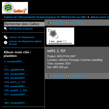
Galerie de l'Observatoire Océanologique de Villefranche-sur-Mer
Album mots cl
première
précédente
Recherche avancée
Lancer un diaporama
Lancer un diaporama (plein
écran)
m071_1_717
Album mots clés :
plankton
Project: MOUTON 2007
Location: offshore Portugal, Canaries upwelling
1. mouton2007_...
Time: summer 2007
...
Net: WPII 200 µm
271. rg20080109_...
272. mouton2007_...
première
précédente
273. mouton2007_...
274. m071_1_717
275. mouton2007_...
276. m1322_1_315
277. mouton2007_...
...
465. mouton2007_...