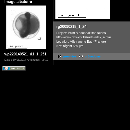
Image aléatoire
rg20090218_1_24
Project: Point B decadal time series
http://www.obs-vlfr.fr/Rade/ndex_a.htm
Location: Villefranche Bay (France)
Net: régent 680 µm
wp220140521_d1_1_251
première
précédente
Date : 30/06/2014
Affichages : 2419