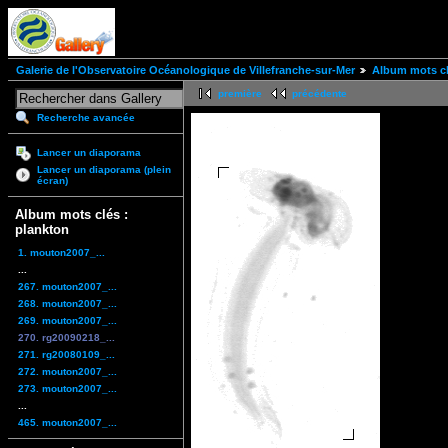
Galerie de l'Observatoire Océanologique de Villefranche-sur-Mer
Album mots cl
première
précédente
Recherche avancée
Lancer un diaporama
Lancer un diaporama (plein
écran)
Album mots clés :
plankton
1. mouton2007_...
...
267. mouton2007_...
268. mouton2007_...
269. mouton2007_...
270. rg20090218_...
271. rg20080109_...
272. mouton2007_...
273. mouton2007_...
...
465. mouton2007_...