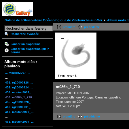
Galerie de l'Observatoire Océanologique de Villefranche-sur-Mer
Album mots cl
première
précédente
Recherche avancée
Lancer un diaporama
Lancer un diaporama (plein
écran)
Album mots clés :
plankton
1. mouton2007_...
...
451. rg20090826_...
m086b_1_710
452. rg20090624_...
453. mouton2007_...
Project: MOUTON 2007
454. m086b_1_710
Location: offshore Portugal, Canaries upwelling
Time: summer 2007
455. rg20090826_...
Net: WPII 200 µm
456. rg20090701_...
457. mouton2007_...
première
précédente
...
465. mouton2007_...