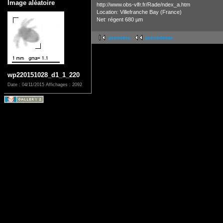
Image aléatoire
http://www.obs-vlfr.fr/Rade/ndex_a.htm
Location: Villefranche Bay (France)
Net: régent 680 µm
première
précédente
wp220151028_d1_1_220
Date : 04/11/2015
Affichages : 2092