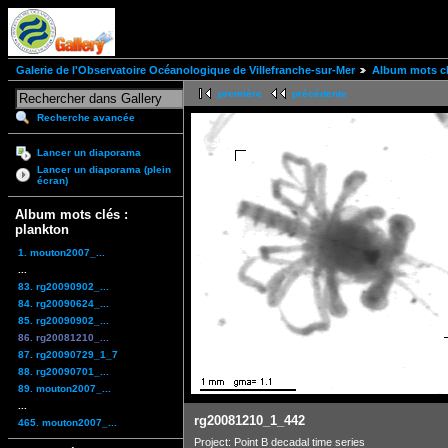
Galerie de l'Observatoire Océanologique de Villefranche-sur-Mer
Album mots cl
première
précédente
Recherche avancée
Lancer un diaporama
Lancer un diaporama (plein
écran)
Album mots clés :
plankton
1. mouton2007_...
...
83. rg20090902_...
84. rg20090624_...
85. rg20090902_...
86. rg20081210_...
87. rg20090729_1_7
88. rg20090701_...
89. mouton2007_...
...
rg20081210_1_442
465. mouton2007_...
Project: Point B decadal time series