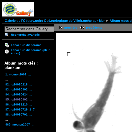
Galerie de l'Observatoire Océanologique de Villefranche-sur-Mer
Album mots cl
première
précédente
Recherche avancée
Lancer un diaporama
Lancer un diaporama (plein
écran)
Album mots clés :
plankton
1. mouton2007_...
...
82. rg20090218_...
83. rg20090902_...
84. rg20090624_...
85. rg20090902_...
86. rg20081210_...
87. rg20090729_1_7
88. rg20090701_...
...
465. mouton2007_...