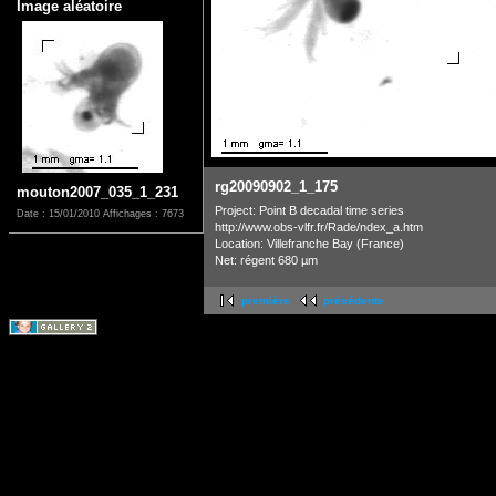
Image aléatoire
rg20090902_1_175
mouton2007_035_1_231
Project: Point B decadal time series
Date : 15/01/2010
Affichages : 7673
http://www.obs-vlfr.fr/Rade/ndex_a.htm
Location: Villefranche Bay (France)
Net: régent 680 µm
première
précédente