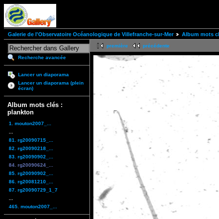
Galerie de l'Observatoire Océanologique de Villefranche-sur-Mer
Album mots cl
première
précédente
Recherche avancée
Lancer un diaporama
Lancer un diaporama (plein
écran)
Album mots clés :
plankton
1. mouton2007_...
...
81. rg20090715_...
82. rg20090218_...
83. rg20090902_...
84. rg20090624_...
85. rg20090902_...
86. rg20081210_...
87. rg20090729_1_7
...
465. mouton2007_...