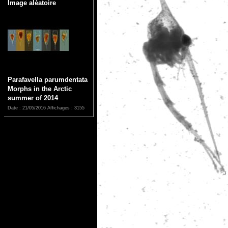
Image aléatoire
Parafavella parumdentata
Morphs in the Arctic
summer of 2014
Date : 21/05/2016
Affichages : 3155