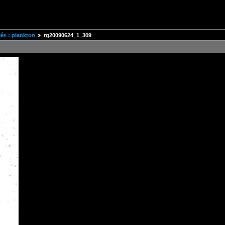
és : plankton
rg20090624_1_309