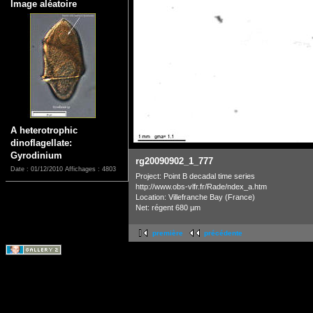
Image aléatoire
A heterotrophic
dinoflagellate:
Gyrodinium
rg20090902_1_777
Date : 01/12/2010
Affichages : 4803
Project: Point B decadal time series
http://www.obs-vlfr.fr/Rade/ndex_a.htm
Location: Villefranche Bay (France)
Net: régent 680 µm
première
précédente