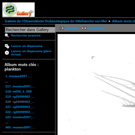
Galerie de l'Observatoire Océanologique de Villefranche-sur-Mer
Album mots cl
première
précédente
Recherche avancée
Lancer un diaporama
Lancer un diaporama (plein
écran)
Album mots clés :
plankton
1. mouton2007_...
...
217. mouton2007_...
218. m650_1_588
219. rg20090902_...
220. rg20090902_...
221. rg20090902_...
222. rg20090902_...
223. mouton2007_...
...
465. mouton2007_...