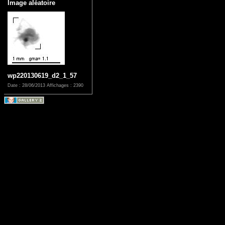
Image aléatoire
wp220130619_d2_1_57
Date : 28/06/2013
Affichages : 2390