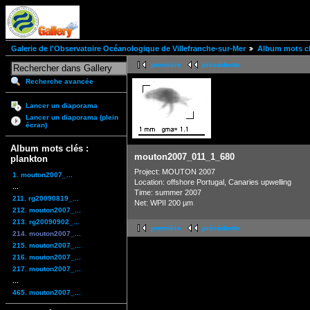
Galerie de l'Observatoire Océanologique de Villefranche-sur-Mer
Album mots cl
première
précédente
Recherche avancée
Lancer un diaporama
Lancer un diaporama (plein
écran)
Album mots clés :
mouton2007_011_1_680
plankton
Project: MOUTON 2007
1. mouton2007_...
Location: offshore Portugal, Canaries upwelling
...
Time: summer 2007
211. rg20090819_...
Net: WPII 200 µm
212. mouton2007_...
213. rg20090902_...
première
précédente
214. mouton2007_...
215. mouton2007_...
216. mouton2007_...
217. mouton2007_...
...
465. mouton2007_...