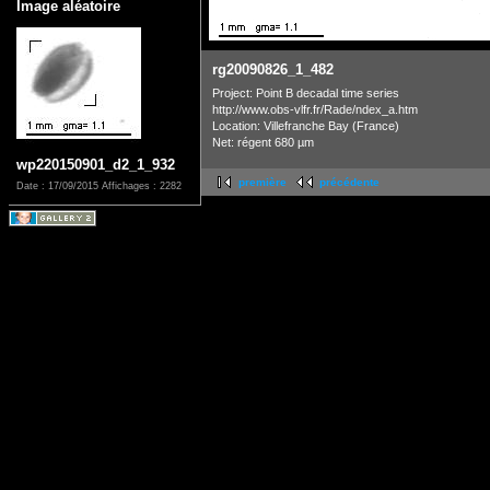
Image aléatoire
rg20090826_1_482
Project: Point B decadal time series
http://www.obs-vlfr.fr/Rade/ndex_a.htm
Location: Villefranche Bay (France)
Net: régent 680 µm
wp220150901_d2_1_932
première
précédente
Date : 17/09/2015
Affichages : 2282