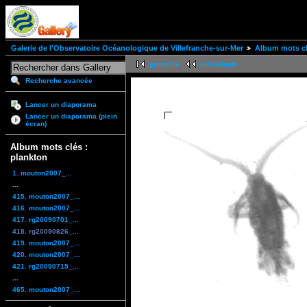
Galerie de l'Observatoire Océanologique de Villefranche-sur-Mer
Album mots cl
première
précédente
Recherche avancée
Lancer un diaporama
Lancer un diaporama (plein
écran)
Album mots clés :
plankton
1. mouton2007_...
...
415. mouton2007_...
416. mouton2007_...
417. rg20090701_...
418. rg20090826_...
419. mouton2007_...
420. mouton2007_...
421. rg20090715_...
...
465. mouton2007_...