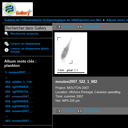
Galerie de l'Observatoire Océanologique de Villefranche-sur-Mer
Album mots cl
première
précédente
Recherche avancée
Lancer un diaporama
Lancer un diaporama (plein
écran)
Album mots clés :
plankton
1. mouton2007_...
...
mouton2007_522_1_882
454. m086b_1_710
455. rg20090826_...
Project: MOUTON 2007
456. rg20090701_...
Location: offshore Portugal, Canaries upwelling
Time: summer 2007
457. mouton2007_...
Net: WPII 200 µm
458. rg20090826_...
459. rg20090819_...
460. mouton2007_...
première
précédente
...
465. mouton2007_...