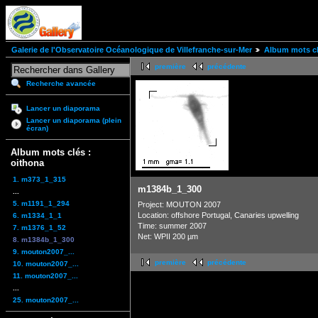
Galerie de l'Observatoire Océanologique de Villefranche-sur-Mer
Album mots cl
première
précédente
Recherche avancée
Lancer un diaporama
Lancer un diaporama (plein
écran)
Album mots clés :
oithona
1. m373_1_315
m1384b_1_300
...
5. m1191_1_294
Project: MOUTON 2007
Location: offshore Portugal, Canaries upwelling
6. m1334_1_1
Time: summer 2007
7. m1376_1_52
Net: WPII 200 µm
8. m1384b_1_300
9. mouton2007_...
première
précédente
10. mouton2007_...
11. mouton2007_...
...
25. mouton2007_...