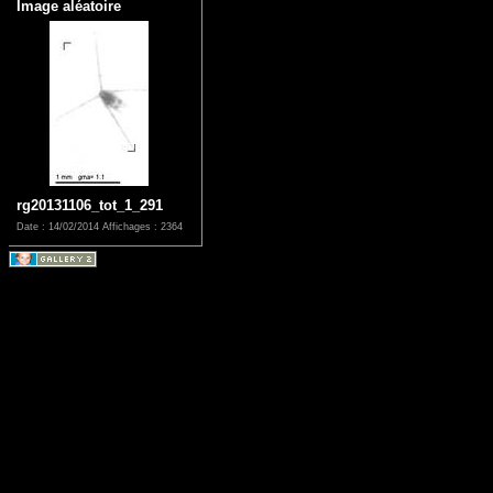
Image aléatoire
rg20131106_tot_1_291
Date : 14/02/2014
Affichages : 2364