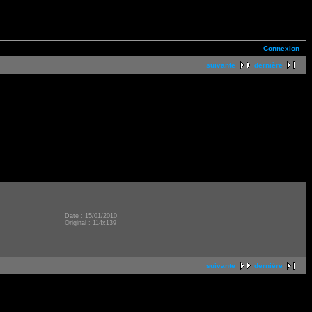
Connexion
suivante
dernière
Date : 15/01/2010
Original : 114x139
suivante
dernière