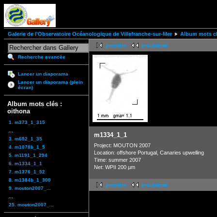
Galerie de l'Observatoire Océanologique de Villefranche-sur-Mer
Album mots cl
première
précédente
Recherche avancée
Lancer un diaporama
Lancer un diaporama (plein
écran)
Album mots clés :
oithona
1. m373_1_315
...
m1334_1_1
3. m652_1_35
Project: MOUTON 2007
4. m1078b_1_5
Location: offshore Portugal, Canaries upwelling
5. m1191_1_294
Time: summer 2007
6. m1334_1_1
Net: WPII 200 µm
7. m1376_1_52
8. m1384b_1_300
première
précédente
9. mouton2007_...
...
25. mouton2007_...