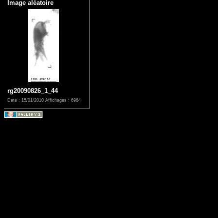
Image aléatoire
rg20090826_1_44
Date : 15/01/2010
Affichages : 6984