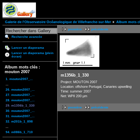
Galerie de l'Observatoire Océanologique de Villefranche-sur-Mer
Album mots cl
première
précédente
Recherche avancée
Lancer un diaporama
Lancer un diaporama (plein
écran)
Album mots clés :
mouton 2007
m1356b_1_330
1. mouton2007_...
Project: MOUTON 2007
...
Location: offshore Portugal, Canaries upwelling
26. mouton2007_...
Time: summer 2007
27. mouton2007_...
Net: WPII 200 µm
28. mouton2007_...
29. m1356b_1_330
première
précédente
30. mouton2007_...
31. mouton2007_...
32. m201b_1_898
...
94. m086b_1_710