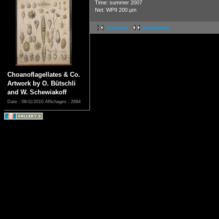
Time: summer 2007
Net: WPII 200 µm
première
précédente
Choanoflagellates & Co.
Artwork by O. Bütschli
and W. Schewiakoff
Date : 08/11/2010
Affichages : 2884