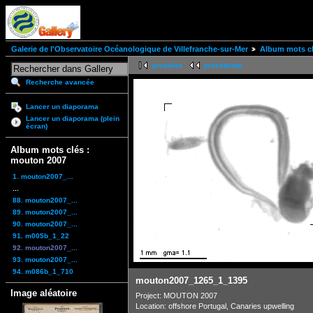
Galerie de l'Observatoire Océanologique de Villefranche-sur-Mer
Album mots cl
première
précédente
Recherche avancée
Lancer un diaporama
Lancer un diaporama (plein
écran)
Album mots clés :
mouton 2007
1. mouton2007_...
...
88. mouton2007_...
89. mouton2007_...
90. mouton2007_...
91. m005b_1_22
92. mouton2007_...
93. mouton2007_...
94. m086b_1_710
mouton2007_1265_1_1395
Image aléatoire
Project: MOUTON 2007
Location: offshore Portugal, Canaries upwelling