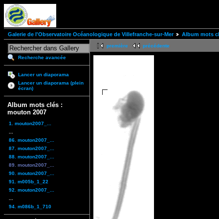
Galerie de l'Observatoire Océanologique de Villefranche-sur-Mer
Album mots cl
première
précédente
Recherche avancée
Lancer un diaporama
Lancer un diaporama (plein
écran)
Album mots clés :
mouton 2007
1. mouton2007_...
...
86. mouton2007_...
87. mouton2007_...
88. mouton2007_...
89. mouton2007_...
90. mouton2007_...
91. m005b_1_22
92. mouton2007_...
...
94. m086b_1_710