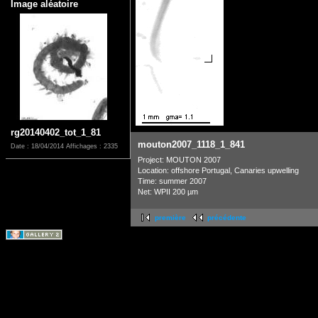
Image aléatoire
rg20140402_tot_1_81
mouton2007_1118_1_841
Date : 18/04/2014
Affichages : 2335
Project: MOUTON 2007
Location: offshore Portugal, Canaries upwelling
Time: summer 2007
Net: WPII 200 µm
première
précédente