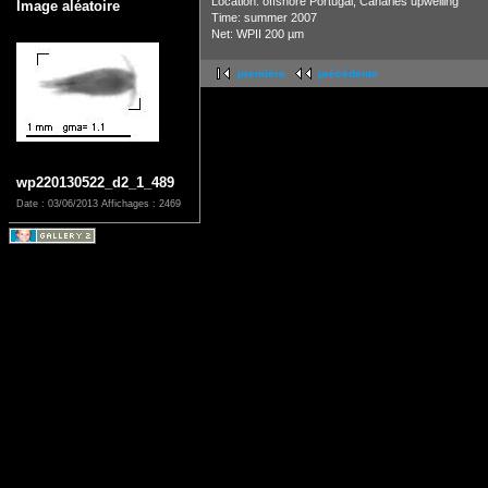
Location: offshore Portugal, Canaries upwelling
Image aléatoire
Time: summer 2007
Net: WPII 200 µm
première
précédente
wp220130522_d2_1_489
Date : 03/06/2013
Affichages : 2469