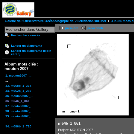
Galerie de l'Observatoire Océanologique de Villefranche-sur-Mer
Album mots cl
première
précédente
Recherche avancée
Lancer un diaporama
Lancer un diaporama (plein
écran)
Album mots clés :
mouton 2007
1. mouton2007_...
...
33. m068b_1_334
34. m062b_1_289
35. mouton2007_...
36. m646_1_861
37. mouton2007_...
38. mouton2007_...
39. mouton2007_...
...
m646_1_861
94. m086b_1_710
Project: MOUTON 2007