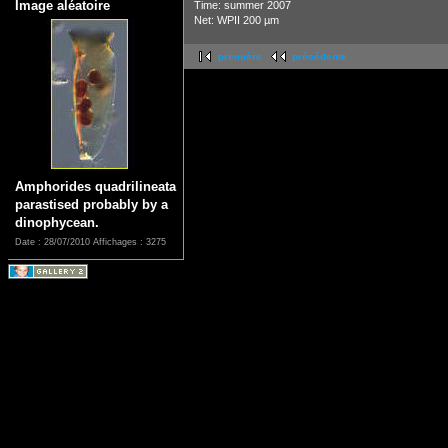
Image aléatoire
Time: summer 2007
Net: WPII 200 µm
première
précédente
Amphorides quadrilineata
parastised probably by a
dinophycean.
Date : 28/07/2010
Affichages : 3275