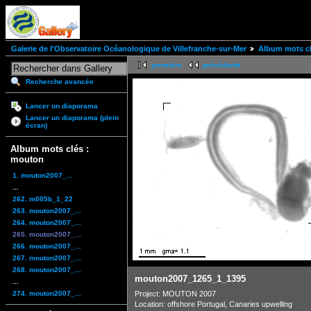
Galerie de l'Observatoire Océanologique de Villefranche-sur-Mer
Album mots c
première
précédente
Recherche avancée
Lancer un diaporama
Lancer un diaporama (plein
écran)
Album mots clés :
mouton
1. mouton2007_...
...
262. m005b_1_22
263. mouton2007_...
264. mouton2007_...
265. mouton2007_...
266. mouton2007_...
267. mouton2007_...
268. mouton2007_...
mouton2007_1265_1_1395
...
274. mouton2007_...
Project: MOUTON 2007
Location: offshore Portugal, Canaries upwelling