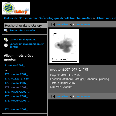
Galerie de l'Observatoire Océanologique de Villefranche-sur-Mer
Album mots c
première
précédente
Recherche avancée
Lancer un diaporama
Lancer un diaporama (plein
écran)
Album mots clés :
mouton
1. mouton2007_...
mouton2007_047_1_479
...
173. mouton2007_...
Project: MOUTON 2007
174. m1322_1_625
Location: offshore Portugal, Canaries upwelling
Time: summer 2007
175. mouton2007_...
Net: WPII 200 µm
176. mouton2007_...
177. mouton2007_...
178. mouton2007_...
première
précédente
179. mouton2007_...
...
274. mouton2007_...