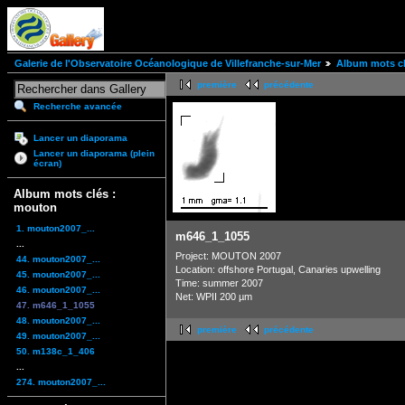
Galerie de l'Observatoire Océanologique de Villefranche-sur-Mer
Album mots c
première
précédente
Recherche avancée
Lancer un diaporama
Lancer un diaporama (plein
écran)
Album mots clés :
mouton
1. mouton2007_...
m646_1_1055
...
Project: MOUTON 2007
44. mouton2007_...
Location: offshore Portugal, Canaries upwelling
45. mouton2007_...
Time: summer 2007
46. mouton2007_...
Net: WPII 200 µm
47. m646_1_1055
48. mouton2007_...
première
précédente
49. mouton2007_...
50. m138c_1_406
...
274. mouton2007_...