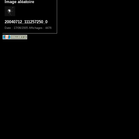
Image aléatoire
20040712_111257250_0
Date : 17/06/2005
Affichages : 4476