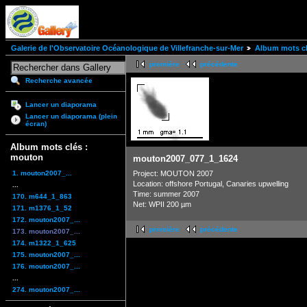
Galerie de l'Observatoire Océanologique de Villefranche-sur-Mer
Album mots c
première
précédente
Recherche avancée
Lancer un diaporama
Lancer un diaporama (plein
écran)
Album mots clés :
mouton
mouton2007_077_1_1624
1. mouton2007_...
Project: MOUTON 2007
Location: offshore Portugal, Canaries upwelling
...
Time: summer 2007
170. m644_1_863
Net: WPII 200 µm
171. m1376_1_52
172. mouton2007_...
première
précédente
173. mouton2007_...
174. m1322_1_625
175. mouton2007_...
176. mouton2007_...
...
274. mouton2007_...