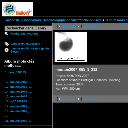
Galerie de l'Observatoire Océanologique de Villefranche-sur-Mer
Album mots cl
première
précédente
Recherche avancée
Lancer un diaporama
Lancer un diaporama (plein
écran)
Album mots clés :
mollusca
mouton2007_065_1_213
1. tara_090909...
Project: MOUTON 2007
...
Location: offshore Portugal, Canaries upwelling
12. mouton2007_...
Time: summer 2007
13. mouton2007_...
Net: WPII 200 µm
14. mouton2007_...
15. mouton2007_...
première
précédente
16. rg20080109_...
17. mouton2007_...
18. mouton2007_...
...
31. mouton2007_...