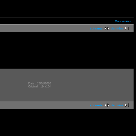
Connexion
suivante
dernière
Date : 15/01/2010
Original : 114x104
suivante
dernière