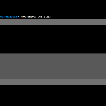
és : mollusca
mouton2007_065_1_213