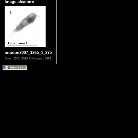
Image aléatoire
mouton2007_1265_1_275
Date : 15/01/2010
Affichages : 6983