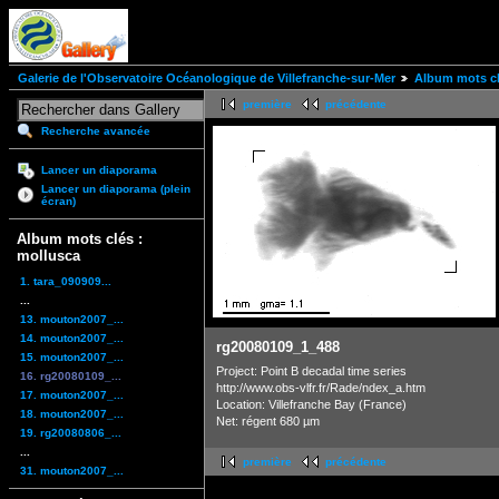
Galerie de l'Observatoire Océanologique de Villefranche-sur-Mer
Album mots cl
première
précédente
Recherche avancée
Lancer un diaporama
Lancer un diaporama (plein
écran)
Album mots clés :
mollusca
1. tara_090909...
...
13. mouton2007_...
14. mouton2007_...
rg20080109_1_488
15. mouton2007_...
Project: Point B decadal time series
16. rg20080109_...
http://www.obs-vlfr.fr/Rade/ndex_a.htm
17. mouton2007_...
Location: Villefranche Bay (France)
18. mouton2007_...
Net: régent 680 µm
19. rg20080806_...
...
première
précédente
31. mouton2007_...