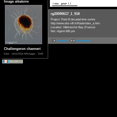
Image aléatoire
rg20090617_1_918
Project: Point B decadal time series
http://www.obs-vlfr.fr/Rade/ndex_a.htm
Location: Villefranche Bay (France)
Net: régent 680 µm
première
précédente
Challengeron channeri
Date : 14/11/2018
Affichages : 5169