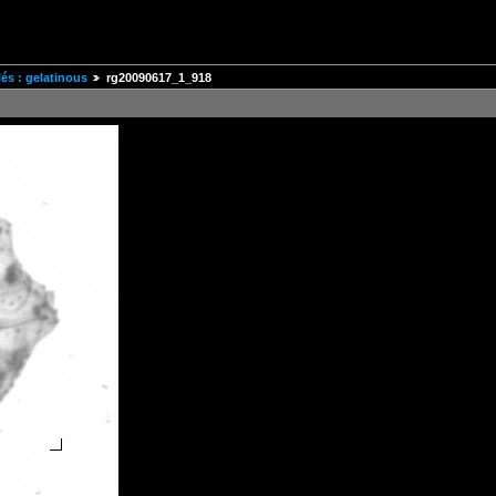
és : gelatinous
rg20090617_1_918