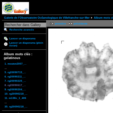
Galerie de l'Observatoire Océanologique de Villefranche-sur-Mer
Album mots cl
première
précédente
Recherche avancée
Lancer un diaporama
Lancer un diaporama (plein
écran)
Album mots clés :
gelatinous
1. mouton2007_...
...
5. rg20090715_...
6. rg20090211_...
7. rg20090225_...
8. rg20090617_...
9. rg20090204_...
10. rg20090218_...
11. m138c_1_406
...
35. rg20090218_...