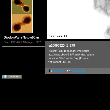
DiodonPairsNetow9Jan
Date : 13/01/2019
Affichages : 5277
rg20090325_1_279
Project: Point B decadal time series
http://www.obs-vlfr.fr/Rade/ndex_a.htm
Location: Villefranche Bay (France)
Net: régent 680 µm
première
précédente