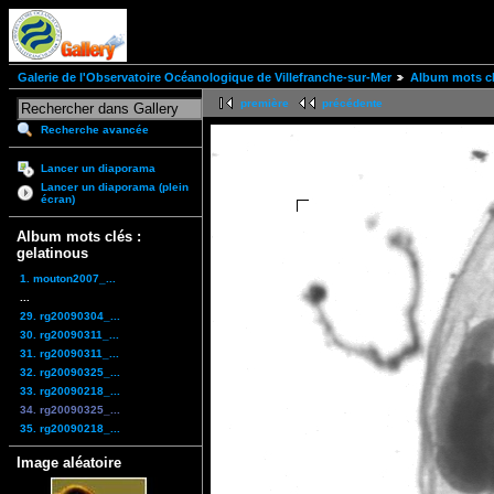
Galerie de l'Observatoire Océanologique de Villefranche-sur-Mer
Album mots cl
première
précédente
Recherche avancée
Lancer un diaporama
Lancer un diaporama (plein
écran)
Album mots clés :
gelatinous
1. mouton2007_...
...
29. rg20090304_...
30. rg20090311_...
31. rg20090311_...
32. rg20090325_...
33. rg20090218_...
34. rg20090325_...
35. rg20090218_...
Image aléatoire