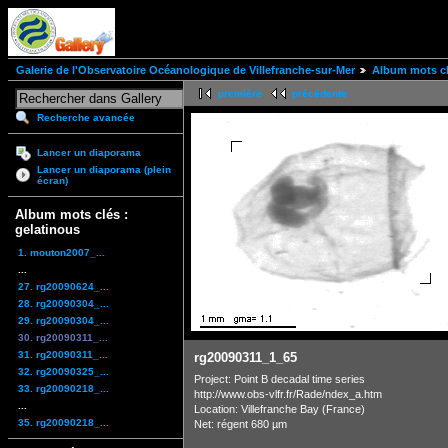
Galerie de l'Observatoire Océanologique de Villefranche-sur-Mer
Album mots cl
première
précédente
Recherche avancée
Lancer un diaporama
Lancer un diaporama (plein
écran)
Album mots clés :
gelatinous
1. mouton2007_...
...
27. rg20090624_...
28. rg20090304_...
29. rg20090304_...
30. rg20090311_...
31. rg20090311_...
rg20090311_1_65
32. rg20090325_...
Project: Point B decadal time series
33. rg20090218_...
http://www.obs-vlfr.fr/Rade/ndex_a.htm
...
Location: Villefranche Bay (France)
35. rg20090218_...
Net: régent 680 µm