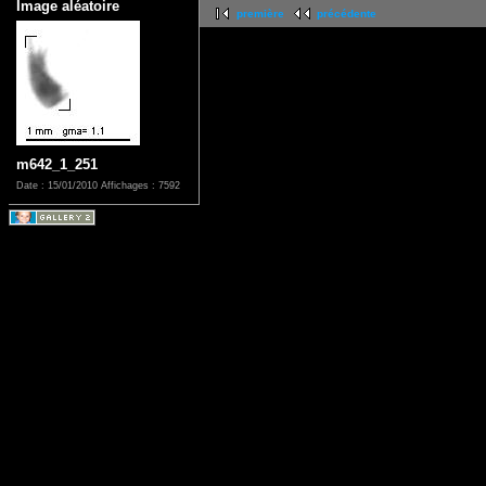
Image aléatoire
première
précédente
m642_1_251
Date : 15/01/2010
Affichages : 7592