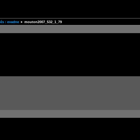
és : evadne
mouton2007_532_1_79