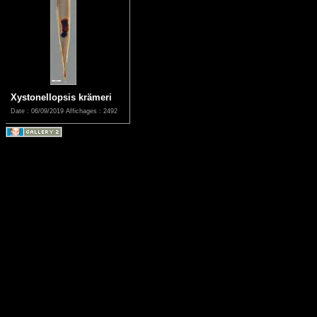
Xystonellopsis krämeri
Date : 06/09/2019
Affichages : 2492