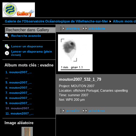
Galerie de l'Observatoire Océanologique de Villefranche-sur-Mer
Album mots cl
première
précédente
Recherche avancée
Lancer un diaporama
Lancer un diaporama (plein
écran)
Album mots clés : evadne
1. mouton2007_...
...
mouton2007_532_1_79
5. mouton2007_...
Project: MOUTON 2007
6. mouton2007_...
Location: offshore Portugal, Canaries upwelling
7. mouton2007_...
Time: summer 2007
8. mouton2007_...
Net: WPII 200 µm
9. mouton2007_...
10. mouton2007_...
première
précédente
11. mouton2007_...
Image aléatoire