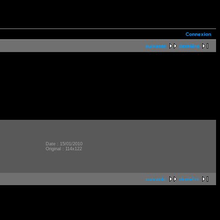
Connexion
suivante
dernière
Date : 15/01/2010
Original : 114x122
suivante
dernière